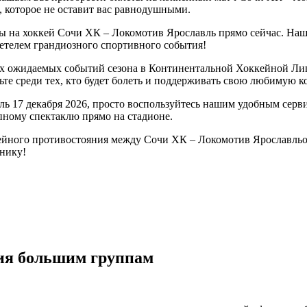
 которое не оставит вас равнодушными.
ты на хоккей Сочи ХК – Локомотив Ярославль прямо сейчас. На
идетелем грандиозного спортивного события!
ых ожидаемых событий сезона в Континентальной Хоккейной Ли
ьте среди тех, кто будет болеть и поддерживать свою любимую к
ль 17 декабря 2026, просто воспользуйтесь нашим удобным сер
пному спектаклю прямо на стадионе.
ейного противостояния между Сочи ХК – Локомотив Ярославльо
днику!
ия большим группам