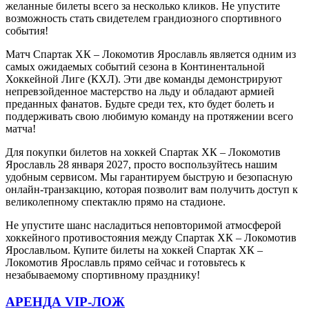
желанные билеты всего за несколько кликов. Не упустите
возможность стать свидетелем грандиозного спортивного
события!
Матч Спартак ХК – Локомотив Ярославль является одним из
самых ожидаемых событий сезона в Континентальной
Хоккейной Лиге (КХЛ). Эти две команды демонстрируют
непревзойденное мастерство на льду и обладают армией
преданных фанатов. Будьте среди тех, кто будет болеть и
поддерживать свою любимую команду на протяжении всего
матча!
Для покупки билетов на хоккей Спартак ХК – Локомотив
Ярославль 28 января 2027, просто воспользуйтесь нашим
удобным сервисом. Мы гарантируем быструю и безопасную
онлайн-транзакцию, которая позволит вам получить доступ к
великолепному спектаклю прямо на стадионе.
Не упустите шанс насладиться неповторимой атмосферой
хоккейного противостояния между Спартак ХК – Локомотив
Ярославльом. Купите билеты на хоккей Спартак ХК –
Локомотив Ярославль прямо сейчас и готовьтесь к
незабываемому спортивному празднику!
АРЕНДА VIP-ЛОЖ